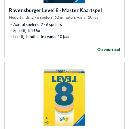
Ravensburger
Level 8 - Master Kaartspel
Nederlands, 2 - 6 spelers, 60 minuten, Vanaf 10 jaar
Aantal spelers: 2 - 6 spelers
Speeltijd: 1 Uur
Leeftijdsindicatie : vanaf 10 jaar
Op voorraad