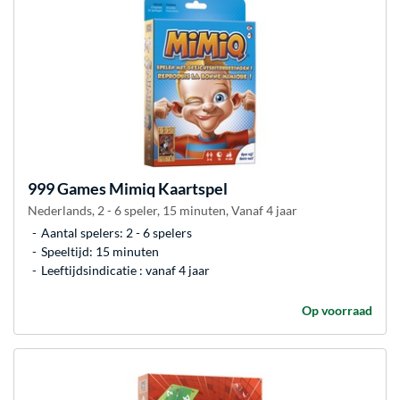
999 Games
Mimiq Kaartspel
Nederlands, 2 - 6 speler, 15 minuten, Vanaf 4 jaar
Aantal spelers: 2 - 6 spelers
Speeltijd: 15 minuten
Leeftijdsindicatie : vanaf 4 jaar
Op voorraad