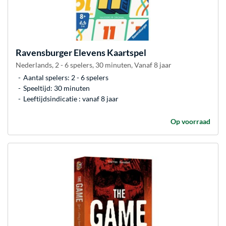
Ravensburger
Elevens Kaartspel
Nederlands, 2 - 6 spelers, 30 minuten, Vanaf 8 jaar
Aantal spelers: 2 - 6 spelers
Speeltijd: 30 minuten
Leeftijdsindicatie : vanaf 8 jaar
Op voorraad