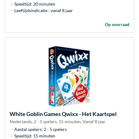
Speeltijd: 20 minuten
Leeftijdsindicatie : vanaf 8 jaar
Op voorraad
White Goblin Games
Qwixx - Het Kaartspel
Nederlands, 2 - 5 spelers, 15 minuten, Vanaf 8 jaar
Aantal spelers: 2 - 5 spelers
Speeltijd: 15 minuten