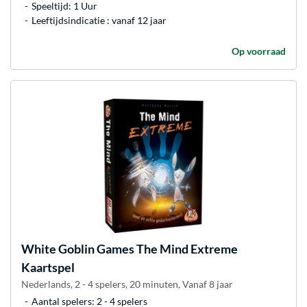
Speeltijd: 1 Uur
Leeftijdsindicatie : vanaf 12 jaar
Op voorraad
White Goblin Games
The Mind Extreme
Kaartspel
Nederlands, 2 - 4 spelers, 20 minuten, Vanaf 8 jaar
Aantal spelers: 2 - 4 spelers