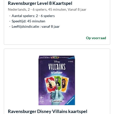
Ravensburger
Level 8 Kaartspel
Nederlands, 2 - 6 spelers, 45 minuten, Vanaf 8 jaar
Aantal spelers: 2 - 6 spelers
Speeltijd: 45 minuten
Leeftijdsindicatie : vanaf 8 jaar
Op voorraad
Ravensburger
Disney Villains kaartspel