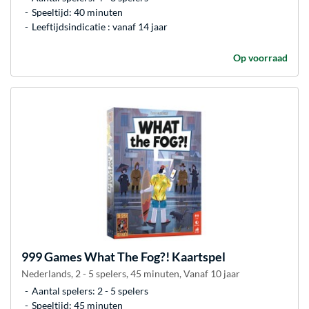
Speeltijd: 40 minuten
Leeftijdsindicatie : vanaf 14 jaar
Op voorraad
999 Games
What The Fog?! Kaartspel
Nederlands, 2 - 5 spelers, 45 minuten, Vanaf 10 jaar
Aantal spelers: 2 - 5 spelers
Speeltijd: 45 minuten