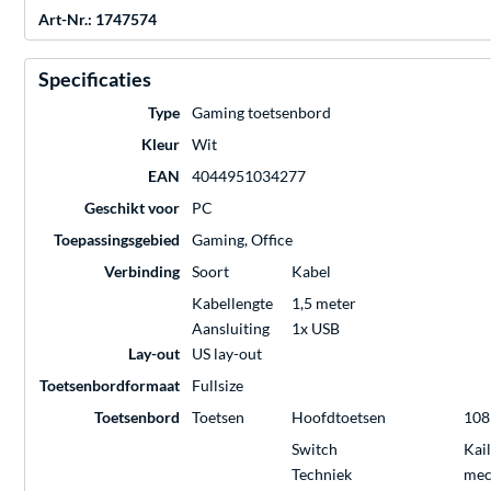
Art-Nr.: 1747574
Specificaties
Type
Gaming toetsenbord
Kleur
Wit
EAN
4044951034277
Geschikt voor
PC
Toepassingsgebied
Gaming, Office
Verbinding
Soort
Kabel
Kabellengte
1,5 meter
Aansluiting
1x USB
Lay-out
US lay-out
Toetsenbordformaat
Fullsize
Toetsenbord
Toetsen
Hoofdtoetsen
108
Switch
Kai
Techniek
mec