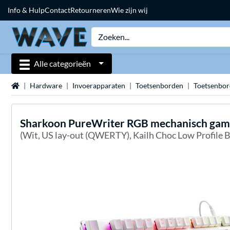
Info & Hulp
Contact
Retourneren
Wie zijn wij
Alle categorieën
Home
Hardware
Invoerapparaten
Toetsenborden
Toetsenbo
Sharkoon
PureWriter RGB mechanisch gam
(Wit, US lay-out (QWERTY), Kailh Choc Low Profile B