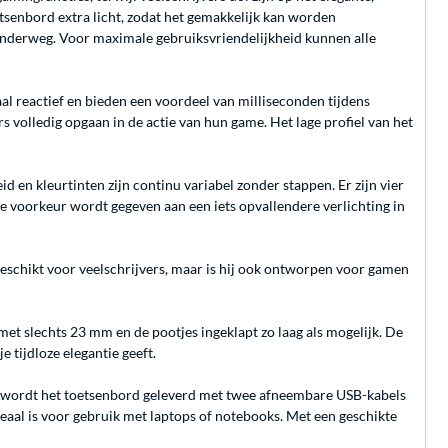
tsenbord extra licht, zodat het gemakkelijk kan worden
onderweg. Voor maximale gebruiksvriendelijkheid kunnen alle
l reactief en bieden een voordeel van milliseconden tijdens
 volledig opgaan in de actie van hun game. Het lage profiel van het
en kleurtinten zijn continu variabel zonder stappen. Er zijn vier
e voorkeur wordt gegeven aan een iets opvallendere verlichting in
geschikt voor veelschrijvers, maar is hij ook ontworpen voor gamen
t slechts 23 mm en de pootjes ingeklapt zo laag als mogelijk. De
 tijdloze elegantie geeft.
k wordt het toetsenbord geleverd met twee afneembare USB-kabels
deaal is voor gebruik met laptops of notebooks. Met een geschikte