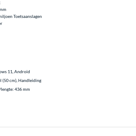
g
 mm
miljoen Toetsaanslagen
er
ows 11, Android
l (50 cm), Handleiding
/lengte: 436 mm