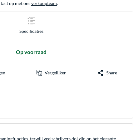
tact op met ons
verkoopteam
.
Specificaties
Op voorraad
gen
Vergelijken
Share
ingfuncties, terwijl veelschrijvers dol zijn op het elegante,