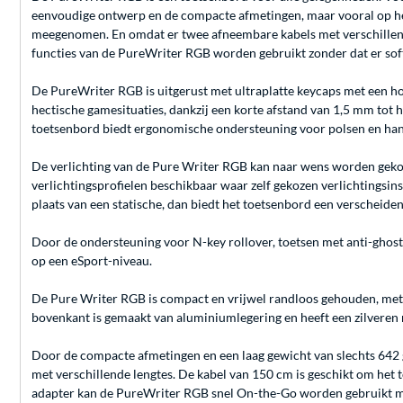
eenvoudige ontwerp en de compacte afmetingen, maar vooral op het 
meegenomen. En omdat er twee afneembare kabels met verschillend
functies van de PureWriter RGB worden gebruikt zonder dat er so
De PureWriter RGB is uitgerust met ultraplatte keycaps met een ho
hectische gamesituaties, dankzij een korte afstand van 1,5 mm tot 
toetsenbord biedt ergonomische ondersteuning voor polsen en han
De verlichting van de Pure Writer RGB kan naar wens worden gekoze
verlichtingsprofielen beschikbaar waar zelf gekozen verlichtingsin
plaats van een statische, dan biedt het toetsenbord een verscheiden
Door de ondersteuning voor N-key rollover, toetsen met anti-ghosti
op een eSport-niveau.
De Pure Writer RGB is compact en vrijwel randloos gehouden, met e
bovenkant is gemaakt van aluminiumlegering en heeft een zilveren r
Door de compacte afmetingen en een laag gewicht van slechts 642
met verschillende lengtes. De kabel van 150 cm is geschikt om het t
adapter kan de PureWriter RGB snel On-the-Go worden gebruikt m