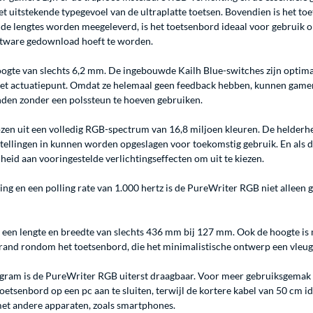
uitstekende typegevoel van de ultraplatte toetsen. Bovendien is het toe
e lengtes worden meegeleverd, is het toetsenbord ideaal voor gebruik 
ftware gedownload hoeft te worden.
ogte van slechts 6,2 mm. De ingebouwde Kailh Blue-switches zijn optimaa
het actuatiepunt. Omdat ze helemaal geen feedback hebben, kunnen gamers
den zonder een polssteun te hoeven gebruiken.
n uit een volledig RGB-spectrum van 16,8 miljoen kleuren. De helderheid 
stellingen in kunnen worden opgeslagen voor toekomstig gebruik. En als d
heid aan vooringestelde verlichtingseffecten om uit te kiezen.
ng en een polling rate van 1.000 hertz is de PureWriter RGB niet alleen 
en lengte en breedte van slechts 436 mm bij 127 mm. Ook de hoogte is me
and rondom het toetsenbord, die het minimalistische ontwerp een vleugje
 gram is de PureWriter RGB uiterst draagbaar. Voor meer gebruiksgema
oetsenbord op een pc aan te sluiten, terwijl de kortere kabel van 50 cm i
et andere apparaten, zoals smartphones.