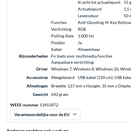
Kracht tot actuatiepunt
55 
Actuatiepunt
1,5
Levensduur
50 
Functies
Anti-Ghosting, N-Key Rollov
Verlichting
RGB
Polling-Rate
1.000 Hz
Pootjes
Ja
Kabel
Afneembaar
Bijzonderheden
Fn toets voor multimedia functies
Aanpasbare verlichting:
Driver
Windows 7, Windows 8, Windows 10, Wind
Accessoires
Meegeleverd
USB kabel (150 cm), USB kabe
Afmetingen
Breedte: 127 mm x Hoogte: 35 mm x Diepte
Gewicht
642 gram
WEEE-nummer
13455872
Verantwoordelijke voor de EU
Anderen zochten ook vaak op