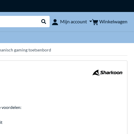
Winkelwagen
Mijn account
Webshop doorzoeken
anisch gaming toetsenbord
e voordelen:
it