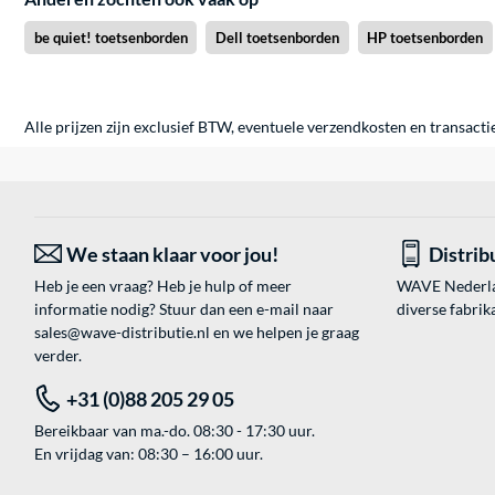
be quiet! toetsenborden
Dell toetsenborden
HP toetsenborden
Alle prijzen zijn exclusief BTW, eventuele verzendkosten en transacti
We staan klaar voor jou!
Distrib
Heb je een vraag? Heb je hulp of meer
WAVE Nederland
informatie nodig? Stuur dan een e-mail naar
diverse fabrik
sales@wave-distributie.nl
en we helpen je graag
verder.
+31 (0)88 205 29 05
Bereikbaar van ma.-do. 08:30 - 17:30 uur.
En vrijdag van: 08:30 – 16:00 uur.