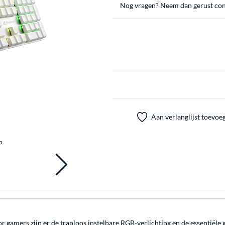
Nog vragen? Neem dan gerust con
Aan verlanglijst toevoe
n.
amers zijn er de traploos instelbare RGB-verlichting en de essentiële gam