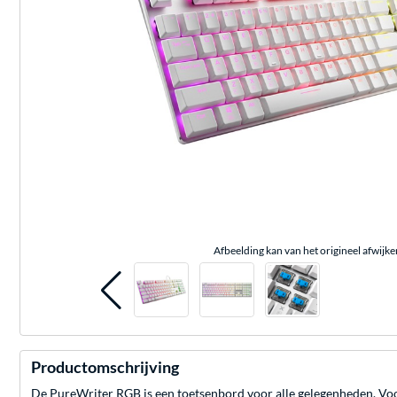
Afbeelding kan van het origineel afwijke
Productomschrijving
De PureWriter RGB is een toetsenbord voor alle gelegenheden. Voor g