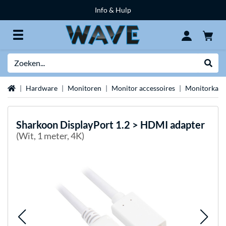
Info & Hulp
Zoeken
Websh
Home
Hardware
Monitoren
Monitor accessoires
Monitorkabe
Sharkoon
DisplayPort 1.2 > HDMI adapter
(Wit, 1 meter, 4K)