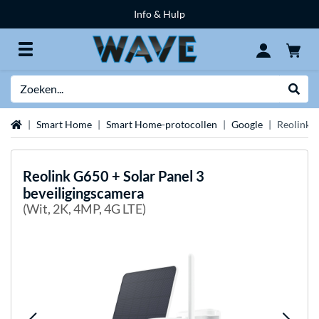
Info & Hulp
Zoeken
Websh
Home
Smart Home
Smart Home-protocollen
Google
Reolink G
Reolink
G650 + Solar Panel 3
beveiligingscamera
(Wit, 2K, 4MP, 4G LTE)