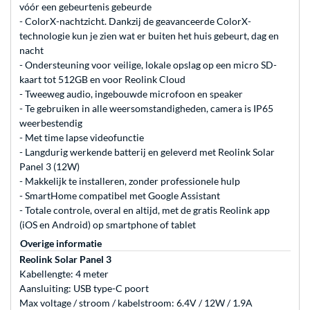
vóór een gebeurtenis gebeurde
- ColorX-nachtzicht. Dankzij de geavanceerde ColorX-
technologie kun je zien wat er buiten het huis gebeurt, dag en
nacht
- Ondersteuning voor veilige, lokale opslag op een micro SD-
kaart tot 512GB en voor Reolink Cloud
- Tweeweg audio, ingebouwde microfoon en speaker
- Te gebruiken in alle weersomstandigheden, camera is IP65
weerbestendig
- Met time lapse videofunctie
- Langdurig werkende batterij en geleverd met Reolink Solar
Panel 3 (12W)
- Makkelijk te installeren, zonder professionele hulp
- SmartHome compatibel met Google Assistant
- Totale controle, overal en altijd, met de gratis Reolink app
(iOS en Android) op smartphone of tablet
Overige informatie
Reolink Solar Panel 3
Kabellengte: 4 meter
Aansluiting: USB type-C poort
Max voltage / stroom / kabelstroom: 6.4V / 12W / 1.9A