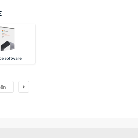
E
ce software
eën