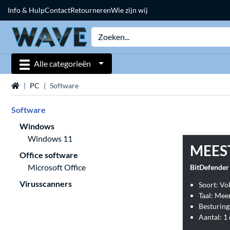
Info & Hulp
Contact
Retourneren
Wie zijn wij
Alle categorieën
Home
PC
Software
Software
Windows
Windows 11
MEES
Office software
Microsoft Office
BitDefender 
Virusscanners
Soort: Vol
Taal: Meer
Besturin
Aantal: 1 