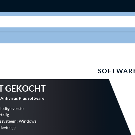
Zoeken
SOFTWAR
T GEKOCHT
Antivirus Plus software
ledige versie
talig
gssysteem: Windows
device(s)