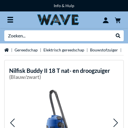
Info & Hulp
Zoeken
Websh
Home
Gereedschap
Elektrisch gereedschap
Bouwstofzuiger
Wa
Nilfisk
Buddy II 18 T nat- en droogzuiger
(Blauw/zwart)