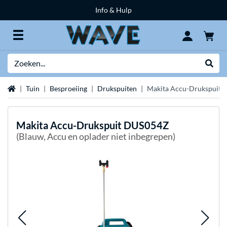
Info & Hulp
Zoeken
Websh
Home
Tuin
Besproeiing
Drukspuiten
Makita Accu-Drukspuit
Makita
Accu-Drukspuit DUS054Z
(Blauw, Accu en oplader niet inbegrepen)