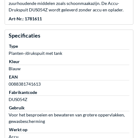
zuurhoudende middelen zoals schoonmaakazijn. De Accu-
Drukspuit DUS054Z wordt geleverd zonder accu en oplader.
Art-Nr.: 1781611
Specificaties
Type
Planten-/drukspuit met tank
Kleur
Blauw
EAN
0088381741613
Fabrikantcode
DUS054Z
Gebruik
Voor het besproeien en bewateren van grotere oppervlakken,
gewasbescherming
Werkt op
Accu