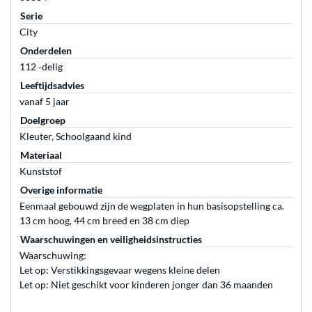
Serie
City
Onderdelen
112 ‐delig
Leeftijdsadvies
vanaf 5 jaar
Doelgroep
Kleuter, Schoolgaand kind
Materiaal
Kunststof
Overige informatie
Eenmaal gebouwd zijn de wegplaten in hun basisopstelling ca.
13 cm hoog, 44 cm breed en 38 cm diep
Waarschuwingen en veiligheidsinstructies
Waarschuwing:
Let op: Verstikkingsgevaar wegens kleine delen
Let op: Niet geschikt voor kinderen jonger dan 36 maanden