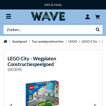
Info & Hulp
Zoeken
Websh
Home
Speelgoed
Top speelgoedmerken
LEGO
LEGO City
LE
LEGO
City - Wegplaten
Constructiespeelgoed
(60304)