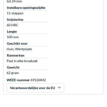
tot 24 mm
Instelbare openingswijdte
11-stappen
Snijsterkte
60 HRC
Lengte
100 mm
Geschikt voor
Huis, Werkplaats
Kenmerken
Past in elke broekzak
Gewicht
62 gram
WEEE-nummer
69526842
Verantwoordelijke voor de EU