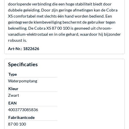
doorlopende verbinding die een hoge stabiliteit biedt door
dubbele geleiding. Door zijn geringe afmetingen kan de Cobra
XS comfortabel met slechts één hand worden bediend. Een
geïntegreerde klembeveiliging beschermt de gebruiker tegen
beknelling. De Cobra XS 87 00 100 is gesmeed uit chroom-
vanadium-elektrostaal en in olie gehard, waardoor hij bijzonder
robuust is.
Art-Nr.: 1822626
Specificaties
Type
Waterpomptang
Kleur
Zwart
EAN
4003773085836
Fabrikantcode
87 00 100