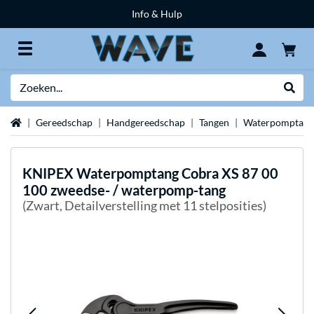
Info & Hulp
Zoeken
Websh
Home
Gereedschap
Handgereedschap
Tangen
Waterpomptang
KNIPEX
Waterpomptang Cobra XS 87 00
100 zweedse- / waterpomp-tang
(Zwart, Detailverstelling met 11 stelposities)