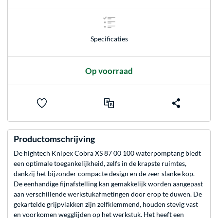
Specificaties
Op voorraad
Productomschrijving
De hightech Knipex Cobra XS 87 00 100 waterpomptang biedt
een optimale toegankelijkheid, zelfs in de krapste ruimtes,
dankzij het bijzonder compacte design en de zeer slanke kop.
De eenhandige fijnafstelling kan gemakkelijk worden aangepast
aan verschillende werkstukafmetingen door erop te duwen. De
gekartelde grijpvlakken zijn zelfklemmend, houden stevig vast
en voorkomen wegglijden op het werkstuk. Het heeft een