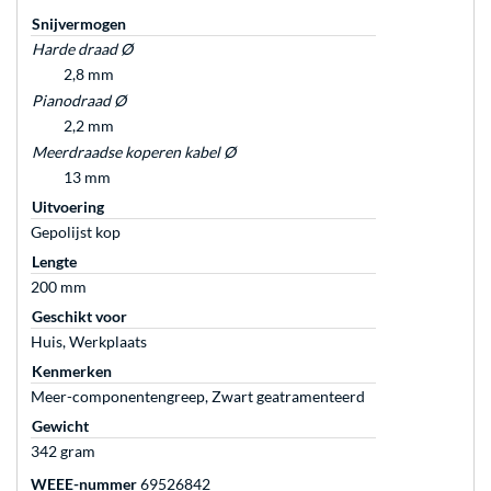
Snijvermogen
Harde draad Ø
2,8 mm
Pianodraad Ø
2,2 mm
Meerdraadse koperen kabel Ø
13 mm
Uitvoering
Gepolijst kop
Lengte
200 mm
Geschikt voor
Huis, Werkplaats
Kenmerken
Meer-componentengreep, Zwart geatramenteerd
Gewicht
342 gram
WEEE-nummer
69526842