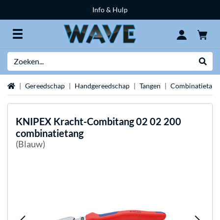
Info & Hulp
Zoeken
Websh
Home
Gereedschap
Handgereedschap
Tangen
Combinatietang
KNIPEX
Kracht-Combitang 02 02 200
combinatietang
(Blauw)