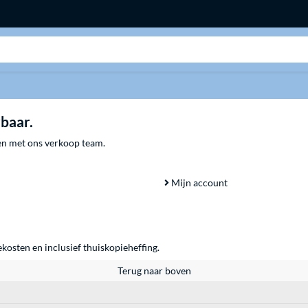
Zoeken
rbaar.
men met ons verkoop team.
Mijn account
ekosten en inclusief thuiskopieheffing.
Terug naar boven