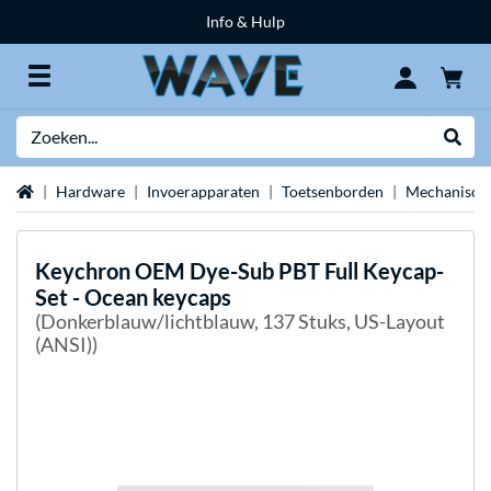
Info & Hulp
Zoeken
Websh
Home
Hardware
Invoerapparaten
Toetsenborden
Mechanische
Keychron
OEM Dye-Sub PBT Full Keycap-
Set - Ocean keycaps
(Donkerblauw/lichtblauw, 137 Stuks, US-Layout
(ANSI))