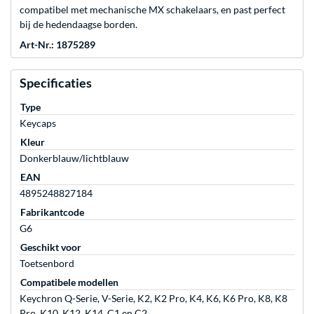
compatibel met mechanische MX schakelaars, en past perfect
bij de hedendaagse borden.
Art-Nr.: 1875289
Specificaties
Type
Keycaps
Kleur
Donkerblauw/lichtblauw
EAN
4895248827184
Fabrikantcode
G6
Geschikt voor
Toetsenbord
Compatibele modellen
Keychron Q-Serie, V-Serie, K2, K2 Pro, K4, K6, K6 Pro, K8, K8
Pro, K10, K12, K14, C1 en C2