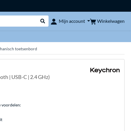
Winkelwagen
Mijn account
Webshop doorzoeken
anisch toetsenbord
th | USB-C | 2.4 GHz)
e voordelen:
it