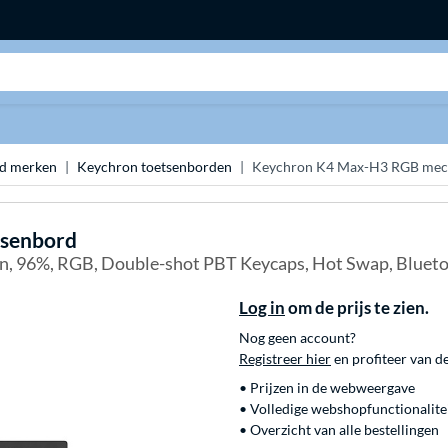
Zoeken
rd merken
Keychron toetsenborden
Keychron K4 Max-H3 RGB mech
tsenbord
, 96%, RGB, Double-shot PBT Keycaps, Hot Swap, Bluetoo
Log in
om de prijs te zien.
Nog geen account?
Registreer hier
en profiteer van d
• Prijzen in de webweergave
• Volledige webshopfunctionalite
• Overzicht van alle bestellingen