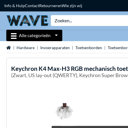
Info & Hulp
Contact
Retourneren
Wie zijn wij
Alle categorieën
Home
Hardware
Invoerapparaten
Toetsenborden
Toetsenbo
Keychron
K4 Max-H3 RGB mechanisch toe
(Zwart, US lay-out (QWERTY), Keychron Super Brown