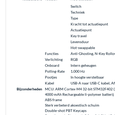
Switch
Techniek
Type
Kracht tot actuatiepunt
Actuatiepunt
Key travel
Levensduur
Hot-swappable
Functies
Anti-Ghosting, N-Key Rollo
Verlichting
RGB
Onboard
Intern geheugen
Polling-Rate
1.000 Hz
Pootjes
In hoogte verstelbaar
Kabel
USB-A naar USB-C kabel, A
Bijzonderheden
MCU: ARM Cortex-M4 32-bit STM32F402 (
4000 mAh Rechargeable li-polymer batterij
ABS frame
Sterk verbeterd akoestisch schuim
Double-shot PBT Keycaps