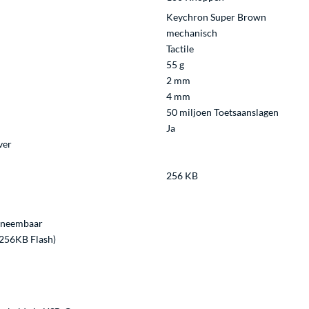
Keychron Super Brown
mechanisch
Tactile
55 g
2 mm
4 mm
50 miljoen Toetsaanslagen
Ja
ver
256 KB
fneembaar
256KB Flash)