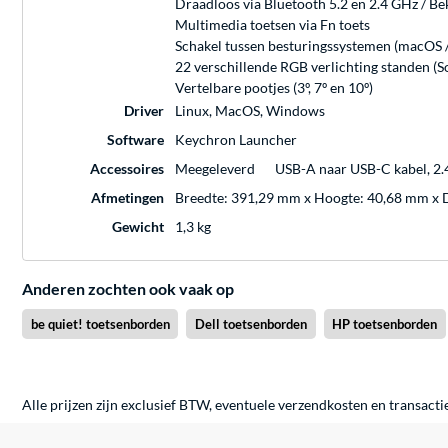
Draadloos via Bluetooth 5.2 en 2.4 GHz / B
Multimedia toetsen via Fn toets
Schakel tussen besturingssystemen (macOS 
22 verschillende RGB verlichting standen (S
Vertelbare pootjes (3º, 7º en 10º)
Driver
Linux, MacOS, Windows
Software
Keychron Launcher
Accessoires
Meegeleverd
USB-A naar USB-C kabel, 2.4
Afmetingen
Breedte: 391,29 mm x Hoogte: 40,68 mm x 
Gewicht
1,3 kg
Anderen zochten ook vaak op
be quiet! toetsenborden
Dell toetsenborden
HP toetsenborden
Alle prijzen zijn exclusief BTW, eventuele verzendkosten en transacti