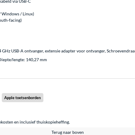
ekabeld via USB-C
/ Windows / Linux)
outh-facing)
 GHz USB-A ontvanger, extensie adapter voor ontvanger, Schroevendraaie
Diepte/lengte: 140,27 mm
Apple toetsenborden
ekosten en inclusief thuiskopieheffing.
Terug naar boven