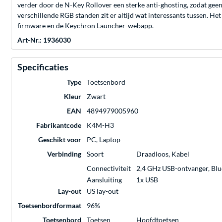
verder door de N-Key Rollover een sterke anti-ghosting, zodat geen
verschillende RGB standen zit er altijd wat interessants tussen. H
firmware en de Keychron Launcher-webapp.
Art-Nr.: 1936030
Specificaties
Type
Toetsenbord
Kleur
Zwart
EAN
4894979005960
Fabrikantcode
K4M-H3
Geschikt voor
PC, Laptop
Verbinding
Soort
Draadloos, Kabel
Connectiviteit
2,4 GHz USB-ontvanger, Bl
Aansluiting
1x USB
Lay-out
US lay-out
Toetsenbordformaat
96%
Toetsenbord
Toetsen
Hoofdtoetsen