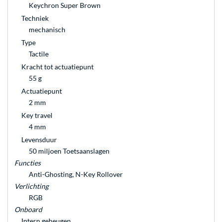
Keychron Super Brown
Techniek
mechanisch
Type
Tactile
Kracht tot actuatiepunt
55 g
Actuatiepunt
2 mm
Key travel
4 mm
Levensduur
50 miljoen Toetsaanslagen
Functies
Anti-Ghosting, N-Key Rollover
Verlichting
RGB
Onboard
Intern geheugen