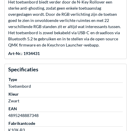
Het toetsenbord biedt verder door de N-Key Rollover een
sterke anti-ghosting, zodat geen enkele toetsaanslag
overgeslagen wordt. Door de RGB verlichting zijn de toetsen
goed te zien in onvoldoende verlichte ruimtes en met 22
verschillende RGB standen zit er altijd wat interessants tussen.
Het toetsenbord is zowel bekabeld via USB-C en draadloos via
Bluetooth 5.2 te gebruiken en in te stellen via de open-source
QMK firmware en de Keychron Launcher-webapp.
Art-Nr.: 1934431
Specificaties
Type
Toetsenbord
Kleur
Zwart
EAN
4895248887348
Fabrikantcode
K10X-B3