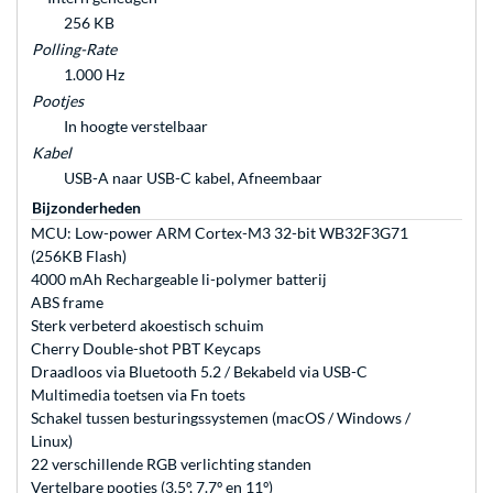
256 KB
Polling-Rate
1.000 Hz
Pootjes
In hoogte verstelbaar
Kabel
USB-A naar USB-C kabel, Afneembaar
Bijzonderheden
MCU: Low-power ARM Cortex-M3 32-bit WB32F3G71
(256KB Flash)
4000 mAh Rechargeable li-polymer batterij
ABS frame
Sterk verbeterd akoestisch schuim
Cherry Double-shot PBT Keycaps
Draadloos via Bluetooth 5.2 / Bekabeld via USB-C
Multimedia toetsen via Fn toets
Schakel tussen besturingssystemen (macOS / Windows /
Linux)
22 verschillende RGB verlichting standen
Vertelbare pootjes (3.5º, 7.7º en 11º)