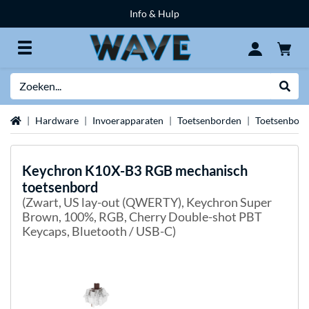
Info & Hulp
Zoeken
Websh
Home
Hardware
Invoerapparaten
Toetsenborden
Toetsenbor
Keychron
K10X-B3 RGB mechanisch
toetsenbord
(Zwart, US lay-out (QWERTY), Keychron Super
Brown, 100%, RGB, Cherry Double-shot PBT
Keycaps, Bluetooth / USB-C)