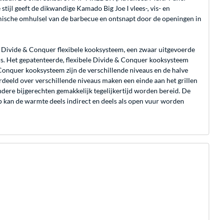
stijl geeft de dikwandige Kamado Big Joe I vlees-, vis- en
amische omhulsel van de barbecue en ontsnapt door de openingen in
het Divide & Conquer flexibele kooksysteem, een zwaar uitgevoerde
en is. Het gepatenteerde, flexibele Divide & Conquer kooksysteem
Conquer kooksysteem zijn de verschillende niveaus en de halve
rdeeld over verschillende niveaus maken een einde aan het grillen
ndere bijgerechten gemakkelijk tegelijkertijd worden bereid. De
kan de warmte deels indirect en deels als open vuur worden