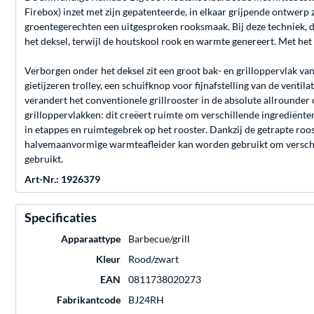
Firebox) inzet met zijn gepatenteerde, in elkaar grijpende ontwerp z
groentegerechten een uitgesproken rooksmaak. Bij deze techniek, 
het deksel, terwijl de houtskool rook en warmte genereert. Met het
Verborgen onder het deksel zit een groot bak- en grilloppervlak va
gietijzeren trolley, een schuifknop voor fijnafstelling van de venti
verandert het conventionele grillrooster in de absolute allrounde
grilloppervlakken: dit creëert ruimte om verschillende ingrediënte
in etappes en ruimtegebrek op het rooster. Dankzij de getrapte roo
halvemaanvormige warmteafleider kan worden gebruikt om verschil
gebruikt.
Art-Nr.: 1926379
Specificaties
Apparaattype
Barbecue/grill
Kleur
Rood/zwart
EAN
0811738020273
Fabrikantcode
BJ24RH