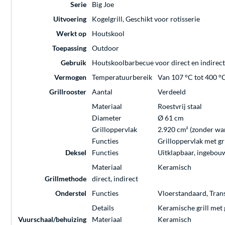
Serie
Big Joe
Uitvoering
Kogelgrill, Geschikt voor rotisserie
Werkt op
Houtskool
Toepassing
Outdoor
Gebruik
Houtskoolbarbecue voor direct en indirect 
Vermogen
Temperatuurbereik
Van 107 °C tot 400 °
Grillrooster
Aantal
Verdeeld
Materiaal
Roestvrij staal
Diameter
Ø 61 cm
Grilloppervlak
2.920 cm² (zonder w
Functies
Grilloppervlak met gri
Deksel
Functies
Uitklapbaar, ingebo
Materiaal
Keramisch
Grillmethode
direct, indirect
Onderstel
Functies
Vloerstandaard, Trans
Details
Keramische grill met 
Vuurschaal/behuizing
Materiaal
Keramisch