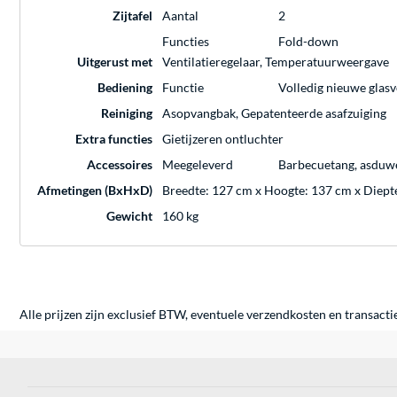
Zijtafel
Aantal
2
Functies
Fold-down
Uitgerust met
Ventilatieregelaar, Temperatuurweergave
Bediening
Functie
Volledig nieuwe glasv
Reiniging
Asopvangbak, Gepatenteerde asafzuiging
Extra functies
Gietijzeren ontluchter
Accessoires
Meegeleverd
Barbecuetang, asduwer
Afmetingen (BxHxD)
Breedte: 127 cm x Hoogte: 137 cm x Diept
Gewicht
160 kg
Alle prijzen zijn exclusief BTW, eventuele verzendkosten en transacti