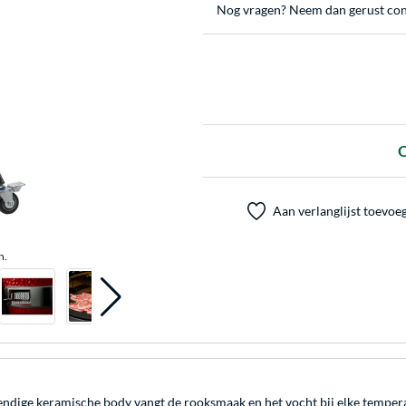
Nog vragen? Neem dan gerust con
O
Aan verlanglijst toevoe
n.
endige keramische body vangt de rooksmaak en het vocht bij elke tem