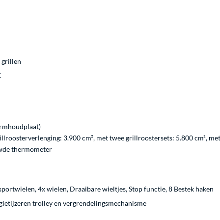
grillen
C
armhoudplaat)
llroosterverlenging: 3.900 cm², met twee grillroostersets: 5.800 cm², met
uwde thermometer
portwielen, 4x wielen, Draaibare wieltjes, Stop functie, 8 Bestek haken
gietijzeren trolley en vergrendelingsmechanisme