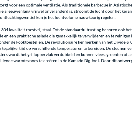
orgt voor een optimale ventilatie. Als traditionele barbecue in Aziatische 
die al eeuwenlang vrijwel onveranderd is, stroomt de lucht door het ker
 ontluchtingsventiel kun je het luchtvolume nauwkeurig regelen.
n 304 kwaliteit roestvrij staal. Tot de standaarduitrusting behoren ook 
latie en een praktische aslade die gemakkelijk te verwijderen en te reinig
r onder de kooktoestellen. De revolutionaire kenmerken van het Divide & 
n tegelijkertijd op verschillende temperaturen te bereiden. De steunen ve
sters wordt het grilloppervlak verdubbeld en kunnen vlees, groenten of a
lende warmtezones te creëren in de Kamado Big Joe I. Door dit ontwerp 