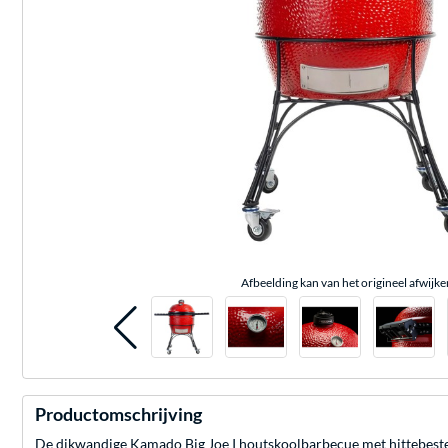
Afbeelding kan van het origineel afwijke
Productomschrijving
De dikwandige Kamado Big Joe I houtskoolbarbecue met hittebest