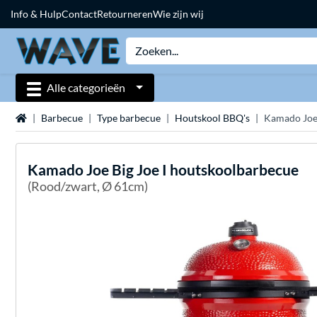
Info & Hulp
Contact
Retourneren
Wie zijn wij
Alle categorieën
Home
Barbecue
Type barbecue
Houtskool BBQ's
Kamado Joe 
Kamado Joe
Big Joe I houtskoolbarbecue
(Rood/zwart, Ø 61cm)