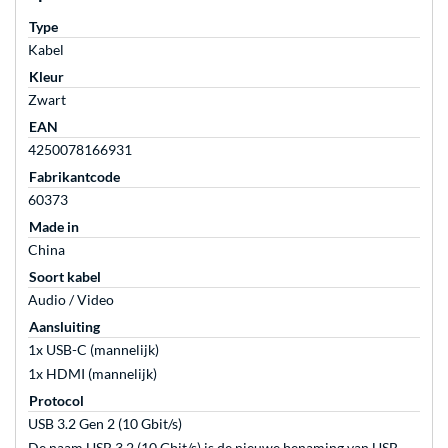
Type
Kabel
Kleur
Zwart
EAN
4250078166931
Fabrikantcode
60373
Made in
China
Soort kabel
Audio / Video
Aansluiting
1x USB-C (mannelijk)
1x HDMI (mannelijk)
Protocol
USB 3.2 Gen 2 (10 Gbit/s)
De naam USB 3.2 (10 Gbit/s) is de nieuwe benaming van USB