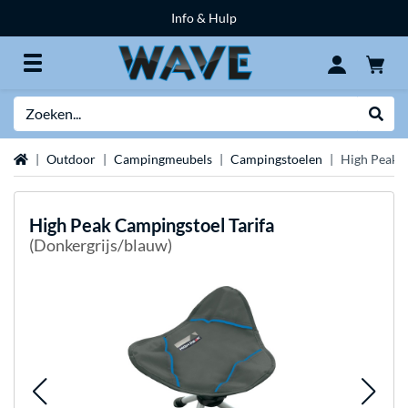
Info & Hulp
Zoeken
Websh
Home
Outdoor
Campingmeubels
Campingstoelen
High Peak C
High Peak
Campingstoel Tarifa
(Donkergrijs/blauw)