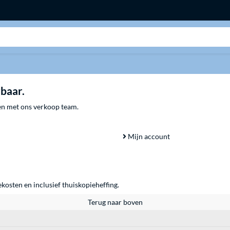
Zoeken
rbaar.
men met ons verkoop team.
Mijn account
ekosten en inclusief thuiskopieheffing.
Terug naar boven