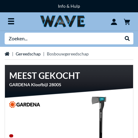
Info & Hulp
Zoeken
Websh
Home
Gereedschap
Bosbouwgereedschap
MEEST GEKOCHT
GARDENA Kloofbijl 2800S