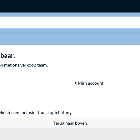
Zoeken
rbaar.
men met ons verkoop team.
Mijn account
ekosten en inclusief thuiskopieheffing.
Terug naar boven