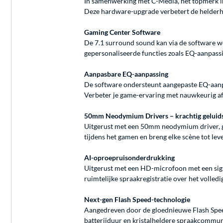
In samenwerking met C-Media, hét topmerk i
Deze hardware-upgrade verbetert de helderheid
Gaming Center Software
De 7.1 surround sound kan via de software wo
gepersonaliseerde functies zoals EQ-aanpass
Aanpasbare EQ-aanpassing
De software ondersteunt aangepaste EQ-aanp
Verbeter je game-ervaring met nauwkeurig af
50mm Neodymium Drivers – krachtig geluid
Uitgerust met een 50mm neodymium driver, geba
tijdens het gamen en breng elke scène tot le
AI-oproepruisonderdrukking
Uitgerust met een HD-microfoon met een sig
ruimtelijke spraakregistratie over het volled
Next-gen Flash Speed-technologie
Aangedreven door de gloednieuwe Flash Speed 
batterijduur en kristalheldere spraakcommuni