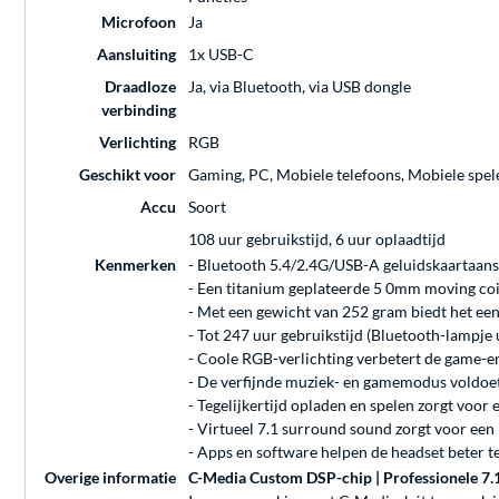
Microfoon
Ja
Aansluiting
1x USB-C
Draadloze
Ja, via Bluetooth, via USB dongle
verbinding
Verlichting
RGB
Geschikt voor
Gaming, PC, Mobiele telefoons, Mobiele speler
Accu
Soort
108 uur gebruikstijd, 6 uur oplaadtijd
Kenmerken
- Bluetooth 5.4/2.4G/USB-A geluidskaartaans
- Een titanium geplateerde 5 0mm moving coil 
- Met een gewicht van 252 gram biedt het ee
- Tot 247 uur gebruikstijd (Bluetooth-lampje 
- Coole RGB-verlichting verbetert de game-er
- De verfijnde muziek- en gamemodus voldoe
- Tegelijkertijd opladen en spelen zorgt voor 
- Virtueel 7.1 surround sound zorgt voor ee
- Apps en software helpen de headset beter t
Overige informatie
C-Media Custom DSP-chip | Professionele 7