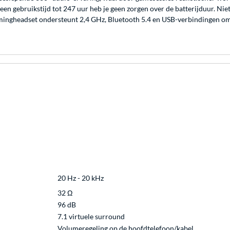
een gebruikstijd tot 247 uur heb je geen zorgen over de batterijduur. N
mingheadset ondersteunt 2,4 GHz, Bluetooth 5.4 en USB-verbindingen om
20 Hz - 20 kHz
32 Ω
96 dB
7.1 virtuele surround
Volumeregeling op de hoofdtelefoon/kabel