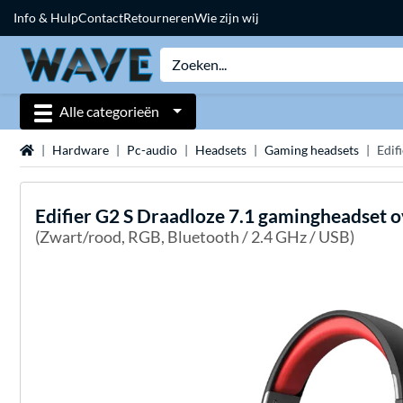
Info & Hulp
Contact
Retourneren
Wie zijn wij
Alle categorieën
Home
Hardware
Pc-audio
Headsets
Gaming headsets
Edif
Edifier
G2 S Draadloze 7.1 gamingheadset o
(Zwart/rood, RGB, Bluetooth / 2.4 GHz / USB)