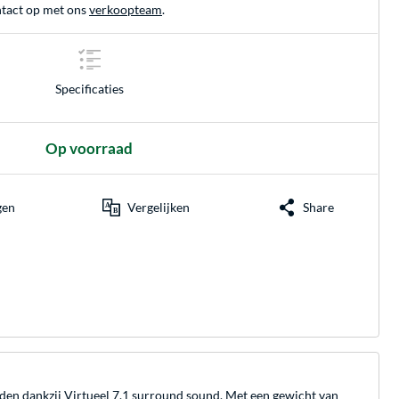
tact op met ons
verkoopteam
.
Specificaties
Op voorraad
gen
Vergelijken
Share
den dankzij Virtueel 7.1 surround sound. Met een gewicht van