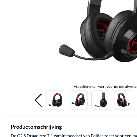
Afbeelding kan van het origineel afwijke
Productomschrijving
De G2 S Draadloze 7.1 gamingheadset van Edifier zorgt voor een m