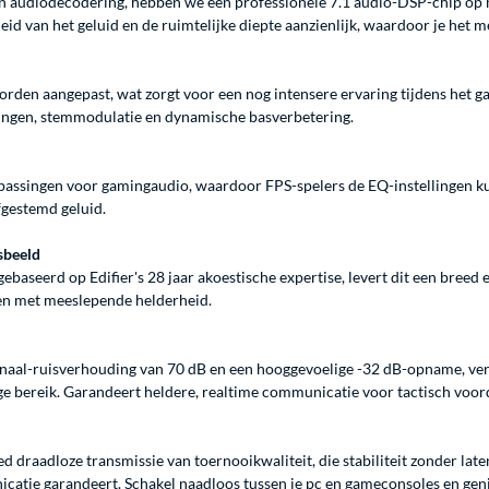
n audiodecodering, hebben we een professionele 7.1 audio-DSP-chip op
 van het geluid en de ruimtelijke diepte aanzienlijk, waardoor je het me
rden aangepast, wat zorgt voor een nog intensere ervaring tijdens het g
ingen, stemmodulatie en dynamische basverbetering.
assingen voor gamingaudio, waardoor FPS-spelers de EQ-instellingen ku
gestemd geluid.
sbeeld
seerd op Edifier's 28 jaar akoestische expertise, levert dit een breed e
ven met meeslepende helderheid.
naal-ruisverhouding van 70 dB en een hooggevoelige -32 dB-opname, ver
ige bereik. Garandeert heldere, realtime communicatie voor tactisch voor
draadloze transmissie van toernooikwaliteit, die stabiliteit zonder late
catie garandeert. Schakel naadloos tussen je pc en gameconsoles en geni