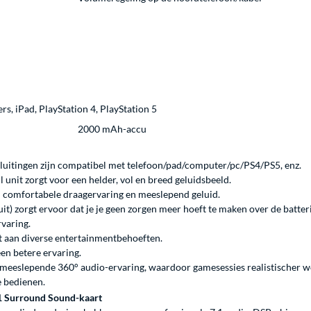
s, iPad, PlayStation 4, PlayStation 5
2000 mAh-accu
luitingen zijn compatibel met telefoon/pad/computer/pc/PS4/PS5, enz.
unit zorgt voor een helder, vol en breed geluidsbeeld.
n comfortabele draagervaring en meeslepend geluid.
uit) zorgt ervoor dat je je geen zorgen meer hoeft te maken over de batter
varing.
t aan diverse entertainmentbehoeften.
een betere ervaring.
n meeslepende 360° audio-ervaring, waardoor gamesessies realistischer 
e bedienen.
.1 Surround Sound-kaart