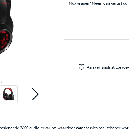
Nog vragen? Neem dan gerust con
Aan verlanglijst toevoe
n.
eeslepende 360° audio-ervaring, waardoor gamesessies realistischer wor