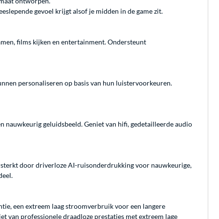
 maat ontworpen.
eslepende gevoel krijgt alsof je midden in de game zit.
amen, films kijken en entertainment. Ondersteunt
nnen personaliseren op basis van hun luistervoorkeuren.
n nauwkeurig geluidsbeeld. Geniet van hifi, gedetailleerde audio
sterkt door driverloze AI-ruisonderdrukking voor nauwkeurige,
deel.
ntie, een extreem laag stroomverbruik voor een langere
et van professionele draadloze prestaties met extreem lage