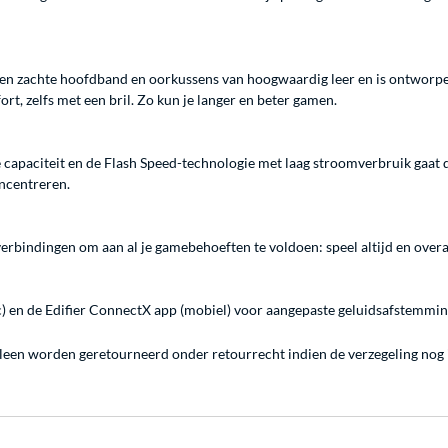
een zachte hoofdband en oorkussens van hoogwaardig leer en is ontworpe
t, zelfs met een bril. Zo kun je langer en beter gamen.
capaciteit en de Flash Speed-technologie met laag stroomverbruik gaat 
oncentreren.
rbindingen om aan al je gamebehoeften te voldoen: speel altijd en overal
n de Edifier ConnectX app (mobiel) voor aangepaste geluidsafstemming 
lleen worden geretourneerd onder retourrecht indien de verzegeling nog i