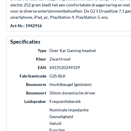
slechts 252 gram biedt het een comfortabele draagervaring en met 
voor je diverse entertainmentbehoeften. De G2 S Draadloze 7.1 ga
smartphone, iPad, pc, PlayStation 4, PlayStation 5, enz.
Art-Nr.: 1942916
Specificaties
Type
Over-Ear Gaming headset
Kleur
Zwart/rood
EAN
6923520249329
Fabrikantcode
G2S-BLK
Bouwvorm
Hoofdbeugel (gesloten)
Bouwsoort
50mm dynamische driver
Luidspreker
Frequentiebereik
Nominale impedantie
Gevoeligheid
Geluid
Functies