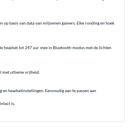
n op basis van data van miljoenen gamers. Elke ronding en hoek
de headset tot 247 uur mee in Bluetooth-modus met de lichten
 met ultieme vrijheid.
en headsetinstellingen. Eenvoudig aan te passen aan
ntact is.