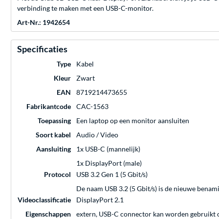
verbinding te maken met een USB-C-monitor.
Art-Nr.: 1942654
Specificaties
Type
Kabel
Kleur
Zwart
EAN
8719214473655
Fabrikantcode
CAC-1563
Toepassing
Een laptop op een monitor aansluiten
Soort kabel
Audio / Video
Aansluiting
1x USB-C (mannelijk)
1x DisplayPort (male)
Protocol
USB 3.2 Gen 1 (5 Gbit/s)
De naam USB 3.2 (5 Gbit/s) is de nieuwe benam
Videoclassificatie
DisplayPort 2.1
Eigenschappen
extern, USB-C connector kan worden gebruikt o