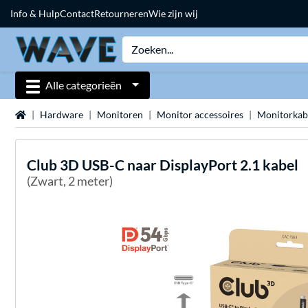
Info & Hulp
Contact
Retourneren
Wie zijn wij
Alle categorieën
Home
Hardware
Monitoren
Monitor accessoires
Monitorkab
Club 3D
USB-C naar DisplayPort 2.1 kabel
(Zwart, 2 meter)