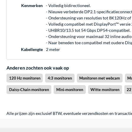
Kenmerken
- Volledig bidirectioneel.
- Nieuwe verbeterde DP2.1-specificatieconnect
- Ondersteuning van resoluties tot 8K120Hz o
- Volledig compatibel met DisplayPort™ versie
- UHBR10/13.5 tot 54 Gbps DP54-compatibel.
- Ondersteuning voor maximaal 32 inline audio
- Naar beneden toe compatibel met oudere Dis
Kabellengte
2 meter
Anderen zochten ook vaak op
120 Hz monitoren
4:3 monitoren
Monitoren met webcam
Mo
Daisy‑Chain monitoren
Mini‑monitoren
Witte monitoren
22
Alle prijzen zijn exclusief BTW, eventuele verzendkosten en transacti