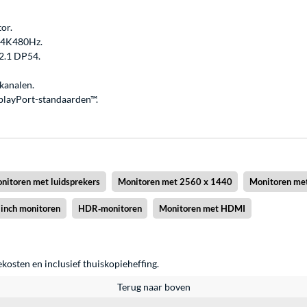
or.
f 4K480Hz.
 2.1 DP54.
kanalen.
playPort-standaarden™.
nitoren met luidsprekers
Monitoren met 2560 x 1440
Monitoren me
 inch monitoren
HDR‑monitoren
Monitoren met HDMI
ekosten en inclusief thuiskopieheffing.
Terug naar boven