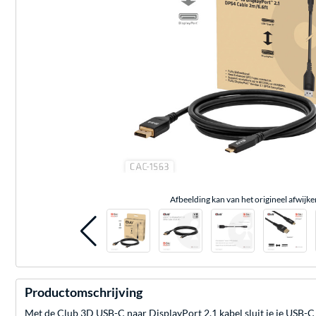
Afbeelding kan van het origineel afwijke
Productomschrijving
Met de Club 3D USB-C naar DisplayPort 2.1 kabel sluit je je USB-