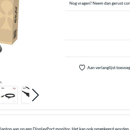
Nog vragen? Neem dan gerust con
Aan verlanglijst toevoe
n.
C laptop aan op een DisplayPort monitor. Het kan ook omgekeerd worden