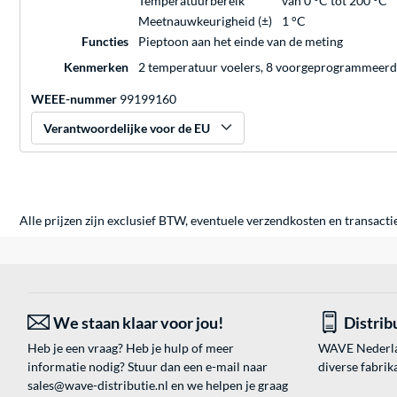
Temperatuurbereik
van 0 °C tot 200 °C
Meetnauwkeurigheid (±)
1 °C
Functies
Pieptoon aan het einde van de meting
Kenmerken
2 temperatuur voelers, 8 voorgeprogrammeerd
WEEE-nummer
99199160
Verantwoordelijke voor de EU
Alle prijzen zijn exclusief BTW, eventuele verzendkosten en transacti
We staan klaar voor jou!
Distrib
Heb je een vraag? Heb je hulp of meer
WAVE Nederland
informatie nodig? Stuur dan een e-mail naar
diverse fabrik
sales@wave-distributie.nl
en we helpen je graag