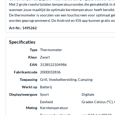
Met 2 grote roestvrijstalen temperatuursondes die gemakkelijk in
wanneer jouw maaltijd de optimale kerntemperatuur heeft bereikt.
De thermometer is voorzien van een touchscreen voor optimaal g
worden geprogrammeerd. De Android en IOS app kunnen gratis wo
Art-Nr.: 1495262
Specificaties
Type
Thermometer
Kleur
Zwart
EAN
3138522104986
Fabrikantcode
2000032836
Toepassing
Grill, Voedselbereiding, Camping
Werkt op
Batterij
Display/weergave
Soort
Digitale
Eenheid
Graden Celsius (°C),
Meting
Kerntemperatuur