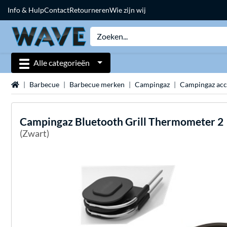
Info & Hulp
Contact
Retourneren
Wie zijn wij
Alle categorieën
Home
Barbecue
Barbecue merken
Campingaz
Campingaz acc
Campingaz
Bluetooth Grill Thermometer 2
(Zwart)