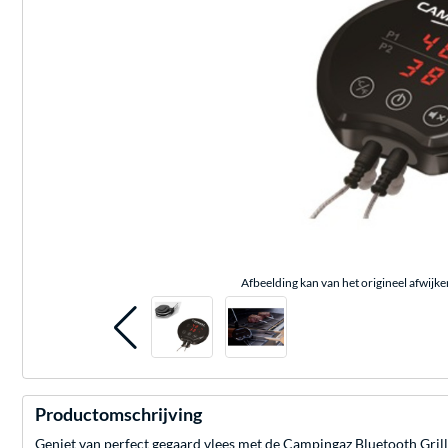
Afbeelding kan van het origineel afwijke
Productomschrijving
Geniet van perfect gegaard vlees met de Campingaz Bluetooth Gril