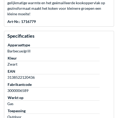
gelijkmatige warmte en het geëmailleerde kookoppervlak op
gezinsformaat maakt het koken voor kleinere groepen een
kleine moeite!
Art-Nr.: 1716779
Specificaties
Apparaattype
Barbecue/grill
Kleur
Zwart
EAN
3138522120436
Fabrikantcode
3000006589
Werkt op
Gas
Toepassing
Outdoor