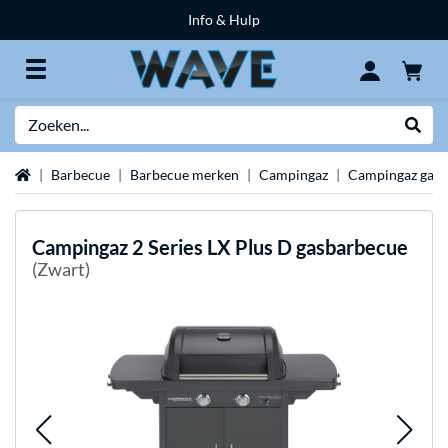
Info & Hulp
Zoeken
Websh
Home
Barbecue
Barbecue merken
Campingaz
Campingaz gas 
Campingaz
2 Series LX Plus D gasbarbecue
(Zwart)