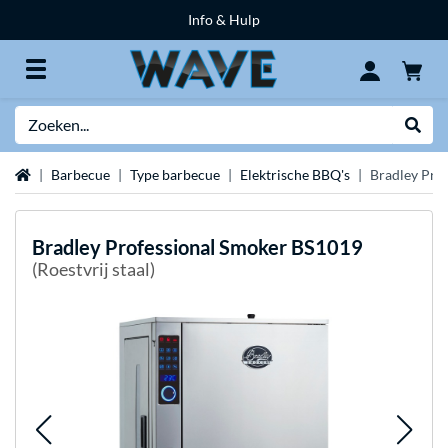
Info & Hulp
Zoeken
Websh
Home
Barbecue
Type barbecue
Elektrische BBQ's
Bradley Pro
Bradley
Professional Smoker BS1019
(Roestvrij staal)