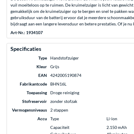
vuil moeiteloos op te ruimen. De kruimelzuiger is licht van gewic
gemakkelijk om de kruimelzuiger op te bergen en snel te pakken wa
gebruiksduur van de batterij ervoor dat je meerdere schoonmaakbe
bijdraagt aan een langere levensduur en betere prestaties. Of je nu k
Art-Nr.: 1934107
Specificaties
Type
Handstofzuiger
Kleur
Grijs
EAN
4242005190874
Fabrikantcode
BHN16L
Toepassing
Droge reiniging
Stofreservoir
zonder stofzak
Vermogensniveaus
2 stappen
Accu
Type
Li-ion
Capaciteit
2.150 mAh