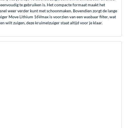
n eenvoudig te gebruiken is. Het compacte formaat maakt het
je snel weer verder kunt met schoonmaken. Bovendien zorgt de lange
iger Move Lithium 16Vmax is voorzien van een wasbaar filter, wat
n wilt zuigen, deze kruimelzuiger staat altijd voor je klaar.