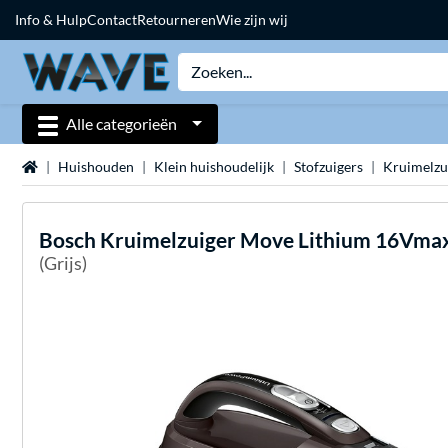
Info & Hulp
Contact
Retourneren
Wie zijn wij
Alle categorieën
Home
Huishouden
Klein huishoudelijk
Stofzuigers
Kruimelzu
Bosch
Kruimelzuiger Move Lithium 16Vmax
(Grijs)