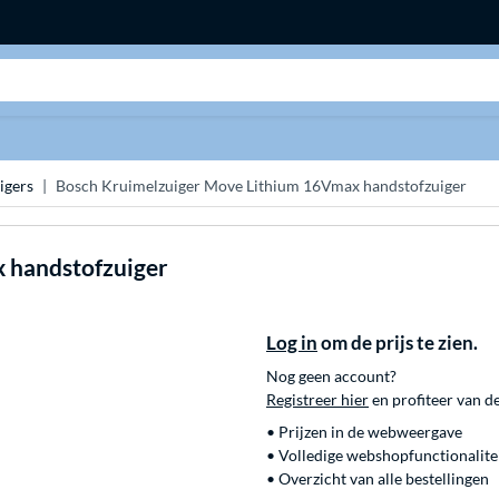
Zoeken
igers
Bosch Kruimelzuiger Move Lithium 16Vmax handstofzuiger
 handstofzuiger
Log in
om de prijs te zien.
Nog geen account?
Registreer hier
en profiteer van d
• Prijzen in de webweergave
• Volledige webshopfunctionalite
• Overzicht van alle bestellingen