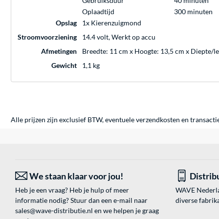
Gebruiksduur
40 minuten
Oplaadtijd
300 minuten
Opslag
1x Kierenzuigmond
Stroomvoorziening
14.4 volt, Werkt op accu
Afmetingen
Breedte: 11 cm x Hoogte: 13,5 cm x Diepte/l
Gewicht
1,1 kg
Alle prijzen zijn exclusief BTW, eventuele verzendkosten en transacti
We staan klaar voor jou!
Distrib
Heb je een vraag? Heb je hulp of meer
WAVE Nederland
informatie nodig? Stuur dan een e-mail naar
diverse fabrik
sales@wave-distributie.nl
en we helpen je graag