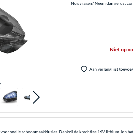
Nog vragen? Neem dan gerust con
Niet op v
Aan verlanglijst toevoe
n.
or snelle schoonmaakklusjes. Dankzij de krachtige 16V lithium-ion batte