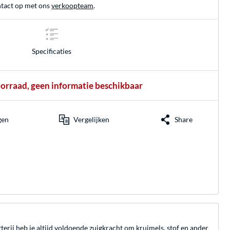
tact op met ons
verkoopteam
.
Specificaties
oorraad, geen informatie beschikbaar
gen
Vergelijken
Share
rij heb je altijd voldoende zuigkracht om kruimels, stof en ander