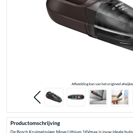
Afbeelding kan van het origineel afwijke
Productomschrijving
De Bosch Kruimelzuiger Move Lithium 16Vmax is jouw ideale hulp vo