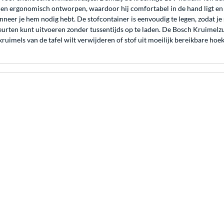
ht en ergonomisch ontworpen, waardoor hij comfortabel in de hand ligt e
nneer je hem nodig hebt. De stofcontainer is eenvoudig te legen, zodat 
urten kunt uitvoeren zonder tussentijds op te laden. De Bosch Kruimelzu
ruimels van de tafel wilt verwijderen of stof uit moeilijk bereikbare hoeke