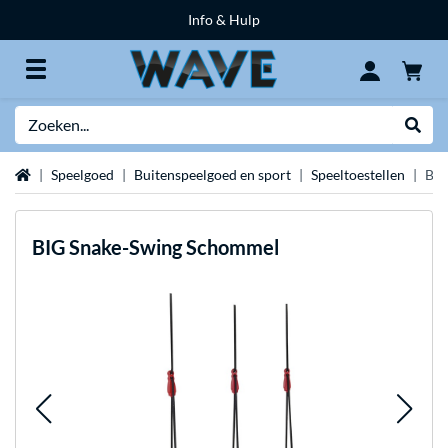
Info & Hulp
Zoeken
Websh
Home
Speelgoed
Buitenspeelgoed en sport
Speeltoestellen
BIG
BIG
Snake-Swing Schommel