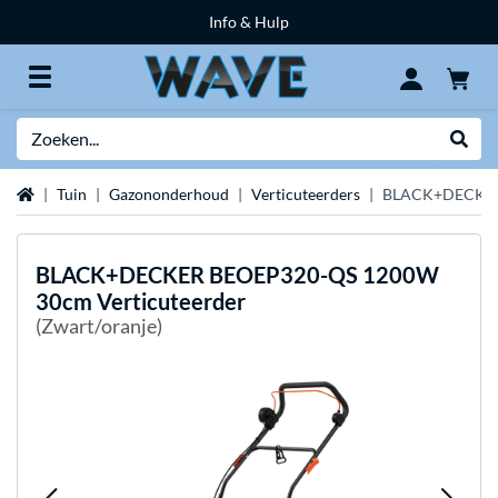
Info & Hulp
Zoeken
Websh
Home
Tuin
Gazononderhoud
Verticuteerders
BLACK+DECKER 
BLACK+DECKER
BEOEP320-QS 1200W
30cm Verticuteerder
(Zwart/oranje)